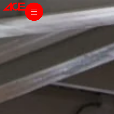
KURUMSAL
PROJELER
100. Yıl Pazar Yeri, Ankara’nın kent kimliğine uyumlu,
işlevsel bir tasarımla tamamlanarak, modern pazar
alışverişine konforlu ve davetkâr bir deneyim sunan
ÖDÜLLER & YAYINLAR
bir kamusal alandır.
HABERLER & HİKAYELER
ACE ONLINE
BİZE ULAŞIN
EN