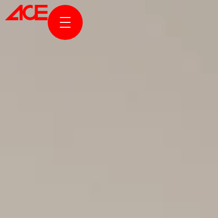
KURUMSAL
PROJELER
ÖDÜLLER & YAYINLAR
HABERLER & HİKAYELER
ACE ONLINE
BİZE ULAŞIN
EN