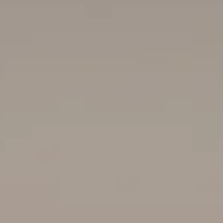
R & HİKAYELER
INE
ŞIN