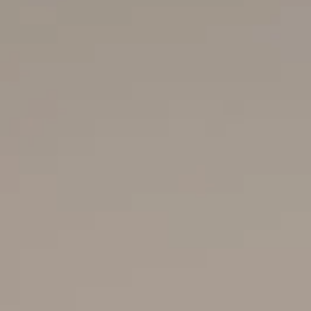
HABERLE
ACE ONL
BİZE ULA
EN