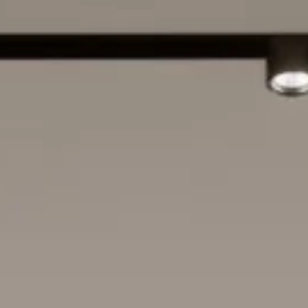
AL
R
 & YAYINLAR