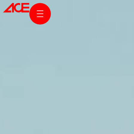
KURUMSAL
PROJELER
ÖDÜLLER & YAYINLAR
HABERLER & HİKAYELER
ACE ONLINE
BİZE ULAŞIN
EN