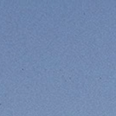
AL
R
 & YAYINLAR