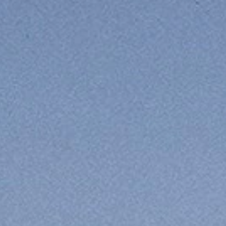
HABERLE
ACE ONL
BİZE ULA
EN