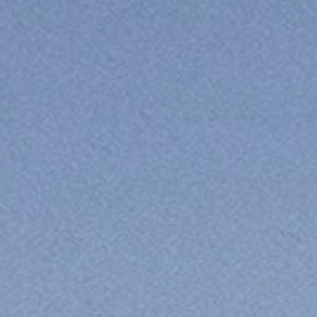
R & HİKAYELER
INE
ŞIN