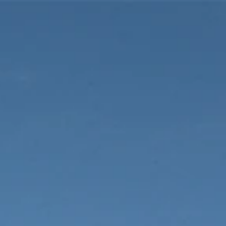
AL
R
 & YAYINLAR