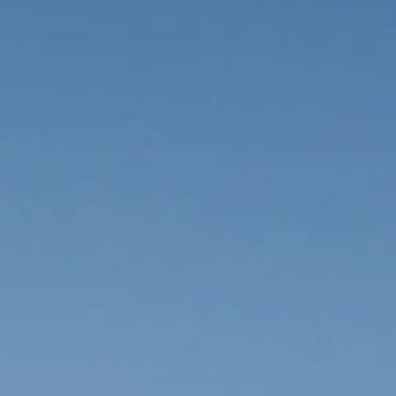
R & HİKAYELER
INE
ŞIN