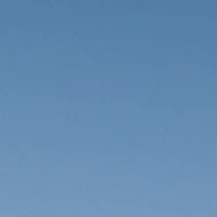
HABERLE
ACE ONL
BİZE ULA
EN