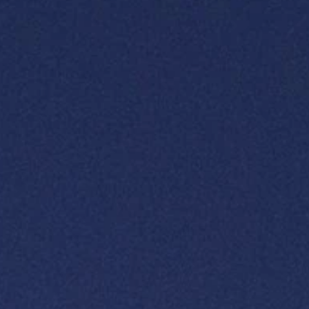
R & HİKAYELER
INE
ŞIN