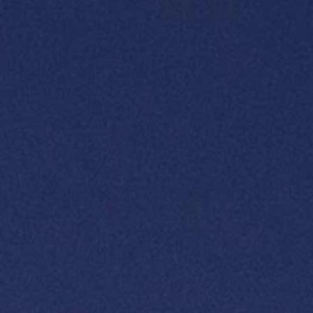
HABERLE
ACE ONL
BİZE ULA
EN