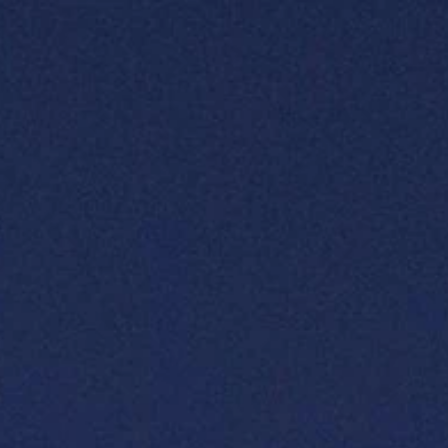
AL
R
 & YAYINLAR