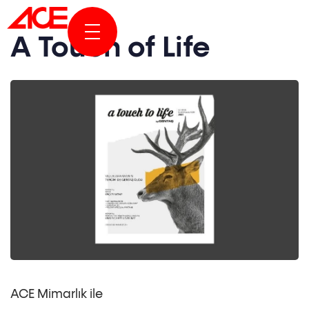
A Touch of Life
KURUMSAL
PROJELER
ÖDÜLLER & YAYINLAR
HABERLER & HİKAYELER
ACE ONLINE
BİZE ULAŞIN
EN
ACE Mimarlık ile