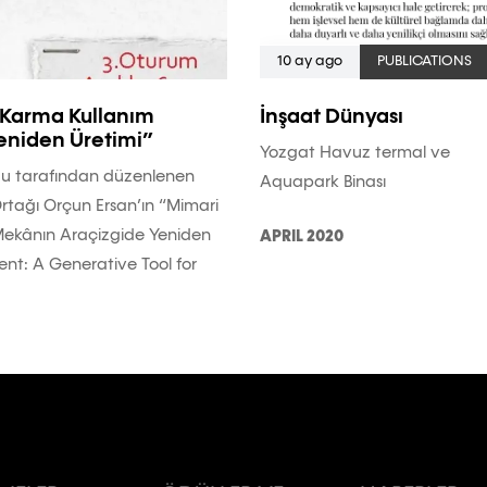
10 ay ago
PUBLICATIONS
 Karma Kullanım
İnşaat Dünyası
Yeniden Üretimi”
Yozgat Havuz termal ve
luğu tarafından düzenlenen
Aquapark Binası
tağı Orçun Ersan’ın “Mimari
 Mekânın Araçizgide Yeniden
APRIL 2020
nt: A Generative Tool for