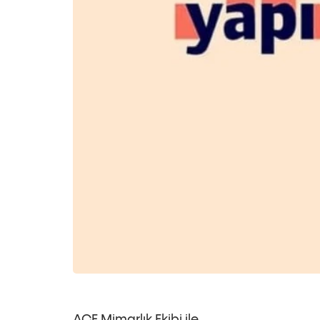
HABERLE
ACE ONL
BİZE ULA
EN