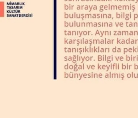
R & HİKAYELER
INE
ŞIN