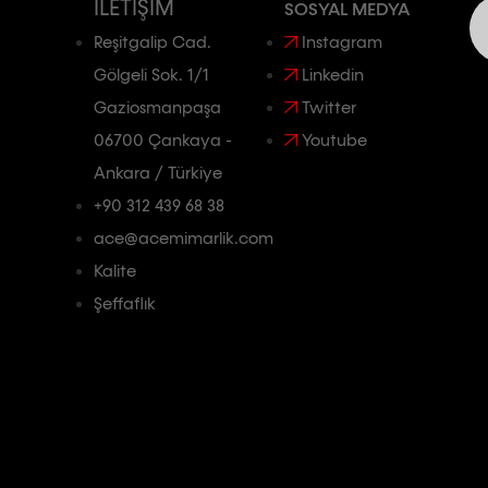
İLETIŞIM
SOSYAL MEDYA
Reşitgalip Cad.
Instagram
Gölgeli Sok. 1/1
Linkedin
Gaziosmanpaşa
Twitter
06700 Çankaya -
Youtube
Ankara / Türkiye
+90 312 439 68 38
ace@acemimarlik.com
Kalite
Şeffaflık