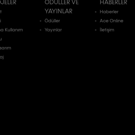
JELER
ÖDÜLLER VE
HABERLER
YAYINLAR
t
Haberler
i
Ödüller
Ace Online
a Kullanım
Yayınlar
İletişim
u
asarım
aj