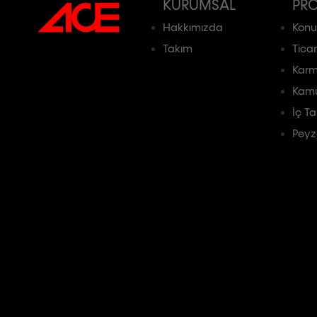
KURUMSAL
PRO
Hakkımızda
Konu
Takım
Ticar
Karm
Kam
İç T
Peyz