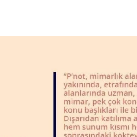
AL
R
 & YAYINLAR