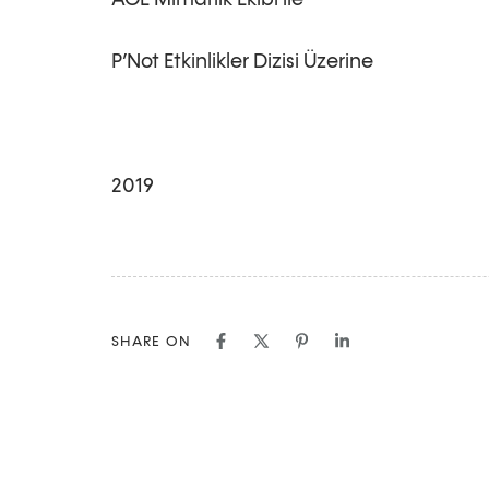
ACE Mimarlık Ekibi ile
P’Not Etkinlikler Dizisi Üzerine
2019
SHARE ON