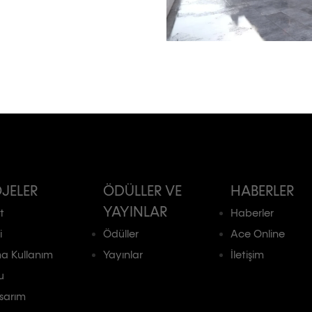
JELER
ÖDÜLLER VE
HABERLER
YAYINLAR
t
Haberler
i
Ödüller
Ace Online
a Kullanım
Yayınlar
İletişim
u
asarım