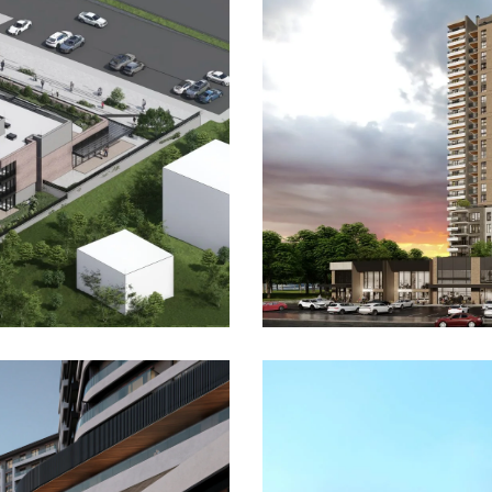
R & HİKAYELER
INE
ŞIN