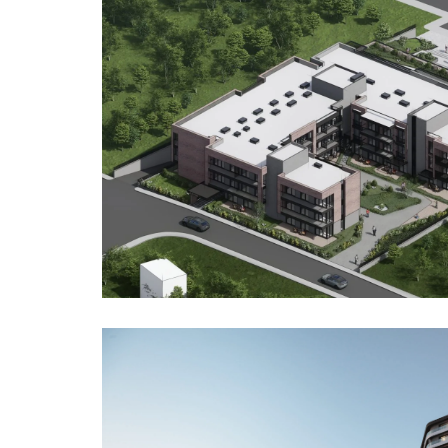
HABERLE
ACE ONL
BİZE ULA
EN