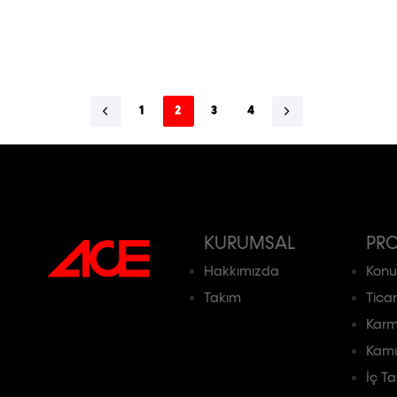
1
2
3
4
KURUMSAL
PRO
Hakkımızda
Konu
Takım
Ticar
Karm
Kam
İç T