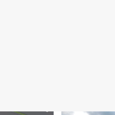
AL
R
 & YAYINLAR