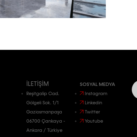
İLETIŞIM
SOSYAL MEDYA
Reşitgalip Cad.
Instagram
Gölgeli Sok. 1/1
Linkedin
Gaziosmanpaşa
Twitter
06700 Çankaya -
Youtube
Ankara / Türkiye